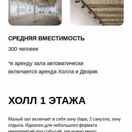
СРЕДНЯЯ ВМЕСТИМОСТЬ
30 человек
*зона автоматически входит в аренду
Выставочного зала
РЕЖИМ РАБОТЫ
чт-пт 16-21
+79114569790
сб-вс 12-20
Каштановая аллея 1а
ТАКСИ / МАШИНА
Рекомендуем доехать до адреса
Каштановая
ОБЩЕСТВЕННЫЙ ТРАНСПОРТ
аллея 1
и пройти к нам через ж/д переход (2
минуты) - это быстрее и удобнее долгого