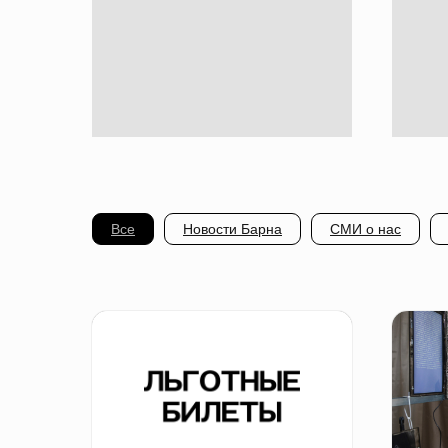
Все
Новости Барна
СМИ о нас