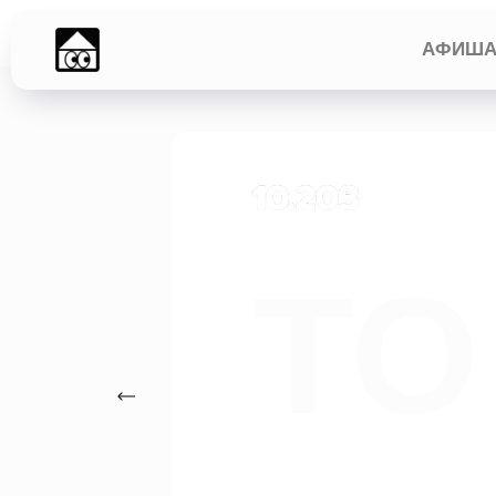
АФИШ
ТО